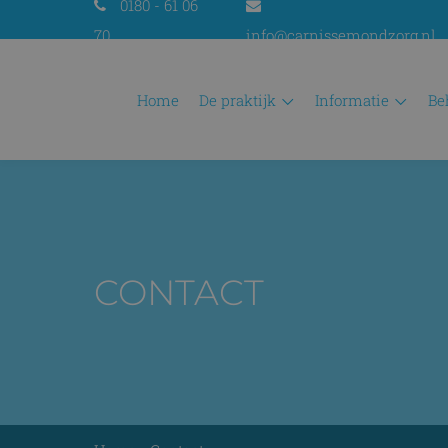
0180 - 61 06
70
info@carnissemondzorg.nl
home
de praktijk
informatie
b
CONTACT