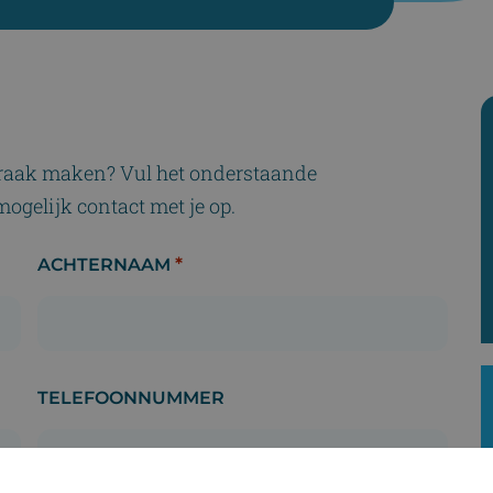
fspraak maken? Vul het onderstaande
ogelijk contact met je op.
*
ACHTERNAAM
TELEFOONNUMMER