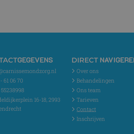
GEGEVENS
NAVIGERE
TACT
DIRECT
@carnissemondzorg.nl
Over ons
- 61 06 70
Behandelingen
 55238998
Ons team
eldijkerplein 16-18, 2993
Tarieven
endrecht
Contact
Inschrijven