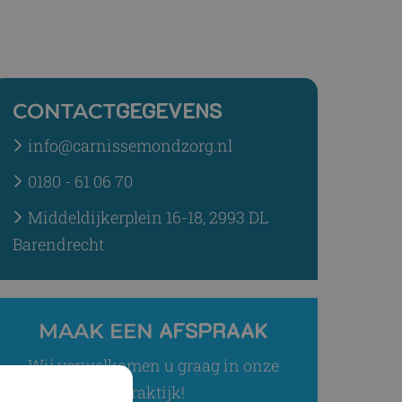
GEGEVENS
CONTACT
info@carnissemondzorg.nl
0180 - 61 06 70
Middeldijkerplein 16-18, 2993 DL
Barendrecht
AFSPRAAK
MAAK EEN
Wij verwelkomen u graag in onze
praktijk!