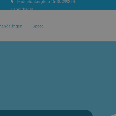
Middeldijkerplein 16-18, 2993 DL
Barendrecht
ehandelingen
spoed