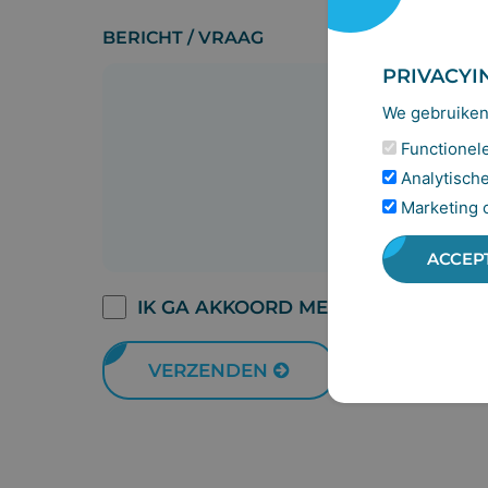
BERICHT / VRAAG
PRIVACYI
We gebruiken 
Functionele 
Analytische
Marketing 
ACCEP
TOESTEMMING
IK GA AKKOORD MET HET
PRIVACYB
PRIVACYBELEID
*
VERZENDEN