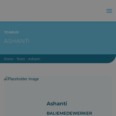
TEAMLID
ASHANTI
Home
-
Team
-
Ashanti
Ashanti
BALIEMEDEWERKER