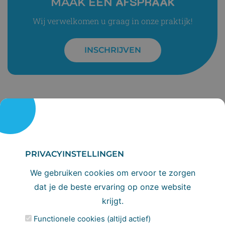
AFSPRAAK
MAAK EEN
Wij verwelkomen u graag in onze praktijk!
INSCHRIJVEN
PRIVACYINSTELLINGEN
INSCHRIJVEN
DIRECT
We gebruiken cookies om ervoor te zorgen
Wil je jezelf of je gezin inschrijven bij onze
dat je de beste ervaring op onze website
tandartspraktijk? Je bent van harte welkom!
krijgt.
We kijken ernaar uit om je de beste
Functionele cookies (altijd actief)