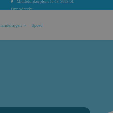
Middeldijkerplein 16-18, 2993 DL
Barendrecht
ehandelingen
spoed