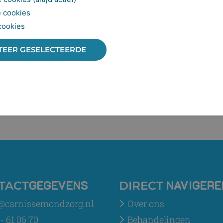
 cookies
cookies
TEER GESELECTEERDE
GEGEVENS
NAVIGERE
TACT
DIRECT
@carnissemondzorg.nl
Over ons
- 61 06 70
Behandelingen