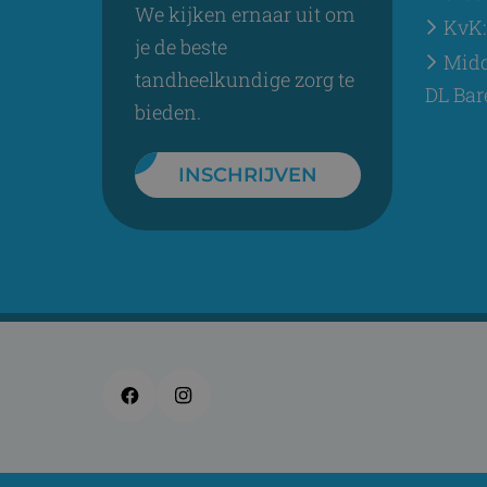
We kijken ernaar uit om
KvK:
je de beste
Midd
tandheelkundige zorg te
DL Bar
bieden.
INSCHRIJVEN
Facebook
Instagram