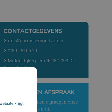
GEGEVENS
CONTACT
info@carnissemondzorg.nl
0180 - 61 06 70
Middeldijkerplein 16-18, 2993 DL
Barendrecht
AFSPRAAK
MAAK EEN
Wij verwelkomen u graag in onze
ebsite krijgt.
praktijk!