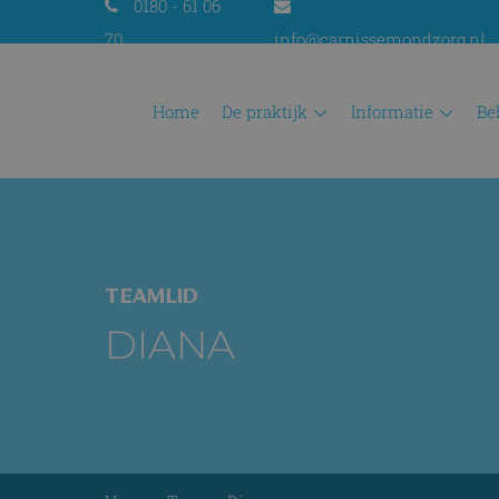
0180 - 61 06
70
info@carnissemondzorg.nl
home
de praktijk
informatie
b
TEAMLID
DIANA