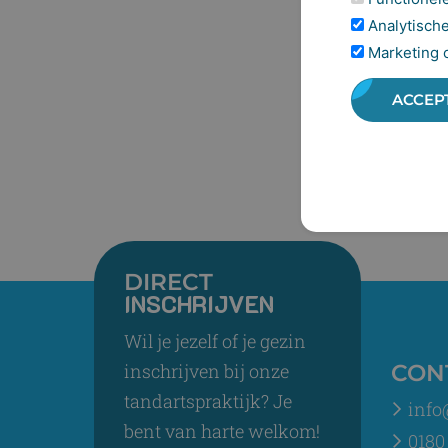
Analytische
Marketing 
ACCEP
DIRECT
INSCHRIJVEN
Wil je jezelf of je gezin
inschrijven bij onze
CON
tandartspraktijk? Je
info
bent van harte welkom!
0180 