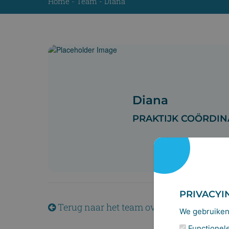
Home
-
Team
-
Diana
Diana
PRAKTIJK COÖRDI
PRIVACYI
Terug naar het team overzicht
We gebruiken 
Functionele 