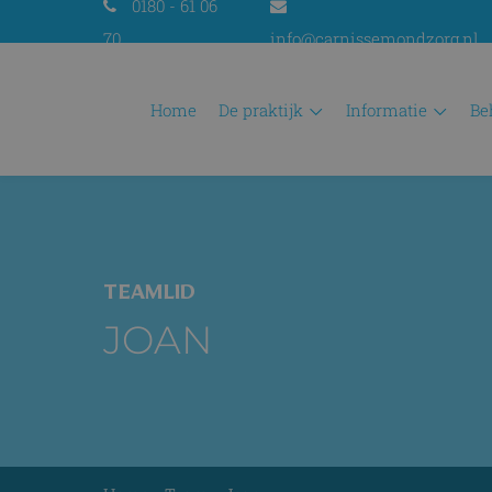
0180 - 61 06
70
info@carnissemondzorg.nl
home
de praktijk
informatie
b
TEAMLID
JOAN