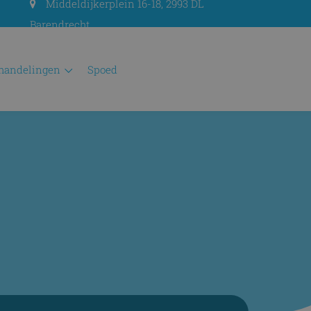
Middeldijkerplein 16-18, 2993 DL
Barendrecht
ehandelingen
spoed