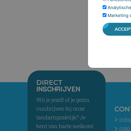
Analytische
Marketing 
ACCEP
DIRECT
INSCHRIJVEN
Wil je jezelf of je gezin
inschrijven bij onze
CON
tandartspraktijk? Je
info
bent van harte welkom!
0180 