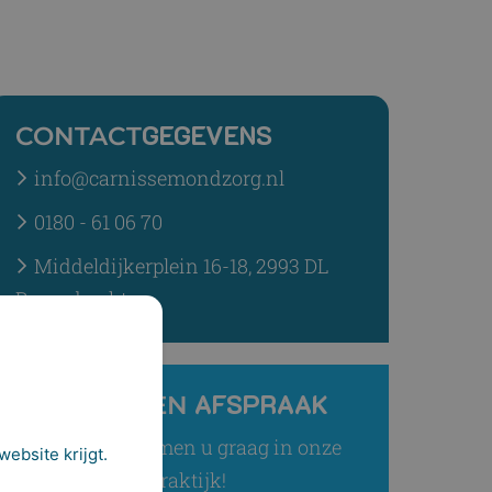
GEGEVENS
CONTACT
info@carnissemondzorg.nl
0180 - 61 06 70
Middeldijkerplein 16-18, 2993 DL
Barendrecht
AFSPRAAK
MAAK EEN
Wij verwelkomen u graag in onze
ebsite krijgt.
praktijk!