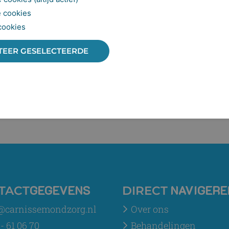
 cookies
cookies
TEER GESELECTEERDE
GEGEVENS
NAVIGERE
TACT
DIRECT
@carnissemondzorg.nl
Over ons
- 61 06 70
Behandelingen