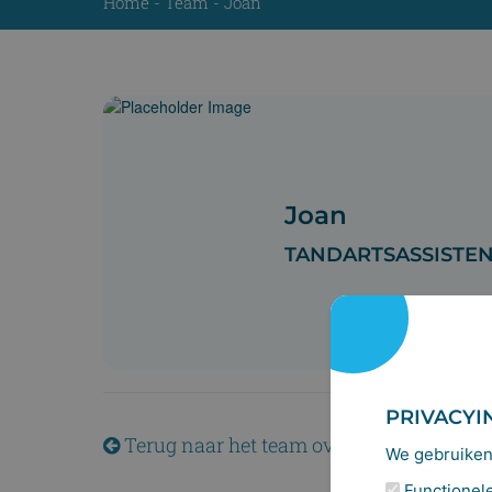
Home
-
Team
-
Joan
Joan
TANDARTSASSISTE
PRIVACYI
Terug naar het team overzicht
We gebruiken 
Functionele 