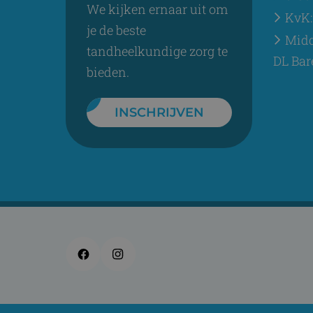
We kijken ernaar uit om
KvK:
je de beste
Midd
tandheelkundige zorg te
DL Bar
bieden.
INSCHRIJVEN
Facebook
Instagram