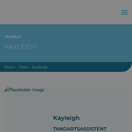
TEAMLID
KAYLEIGH
Home
-
Team
-
Kayleigh
Kayleigh
TANDARTSASSISTENT