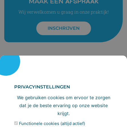
AFSPRAAK
MAAK EEN
Wij verwelkomen u graag in onze praktijk!
INSCHRIJVEN
PRIVACYINSTELLINGEN
INSCHRIJVEN
DIRECT
We gebruiken cookies om ervoor te zorgen
Wil je jezelf of je gezin inschrijven bij onze
dat je de beste ervaring op onze website
tandartspraktijk? Je bent van harte welkom!
krijgt.
We kijken ernaar uit om je de beste
Functionele cookies (altijd actief)