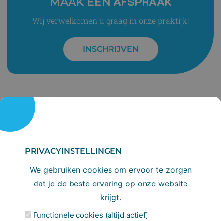
AFSPRAAK
MAAK EEN
Wij verwelkomen u graag in onze praktijk!
INSCHRIJVEN
PRIVACYINSTELLINGEN
INSCHRIJVEN
DIRECT
We gebruiken cookies om ervoor te zorgen
Wil je jezelf of je gezin inschrijven bij onze
dat je de beste ervaring op onze website
tandartspraktijk? Je bent van harte welkom!
krijgt.
We kijken ernaar uit om je de beste
Functionele cookies (altijd actief)