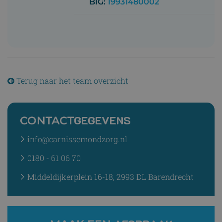
BIG:
19931480002
Terug naar het team overzicht
GEGEVENS
CONTACT
info@carnissemondzorg.nl
0180 - 61 06 70
Middeldijkerplein 16-18, 2993 DL Barendrecht