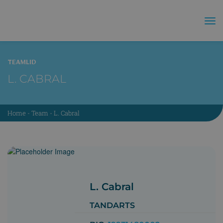
TEAMLID
L. CABRAL
Home
-
Team
-
L. Cabral
L. Cabral
TANDARTS