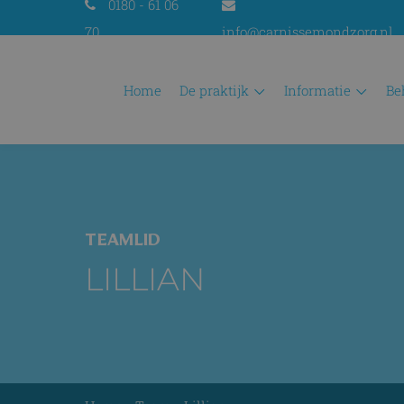
0180 - 61 06
70
info@carnissemondzorg.nl
home
de praktijk
informatie
b
TEAMLID
LILLIAN