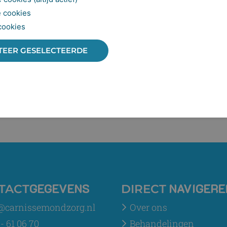
 cookies
cookies
TEER GESELECTEERDE
GEGEVENS
NAVIGERE
TACT
DIRECT
@carnissemondzorg.nl
Over ons
- 61 06 70
Behandelingen