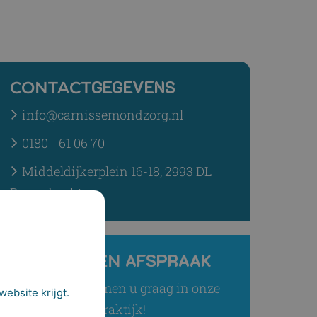
GEGEVENS
CONTACT
info@carnissemondzorg.nl
0180 - 61 06 70
Middeldijkerplein 16-18, 2993 DL
Barendrecht
AFSPRAAK
MAAK EEN
Wij verwelkomen u graag in onze
ebsite krijgt.
praktijk!