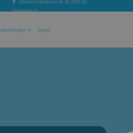
Middeldijkerplein 16-18, 2993 DL
Barendrecht
ehandelingen
spoed