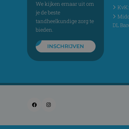
We kijken ernaar uit om
KvK:
je de beste
Midd
tandheelkundige zorg te
DL Bar
bieden.
INSCHRIJVEN
Facebook
Instagram