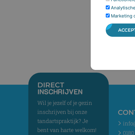
Analytische
Marketing 
ACCEP
DIRECT
INSCHRIJVEN
Wil je jezelf of je gezin
inschrijven bij onze
CON
tandartspraktijk? Je
info
bent van harte welkom!
0180 