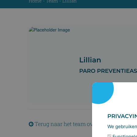
Home
-
Team
-
Lillian
Lillian
PARO PREVENTIEAS
PRIVACYI
Terug naar het team overzicht
We gebruiken 
Functionele 