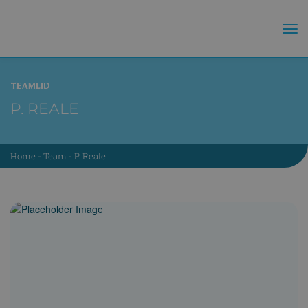
TEAMLID
P. REALE
Home
-
Team
-
P. Reale